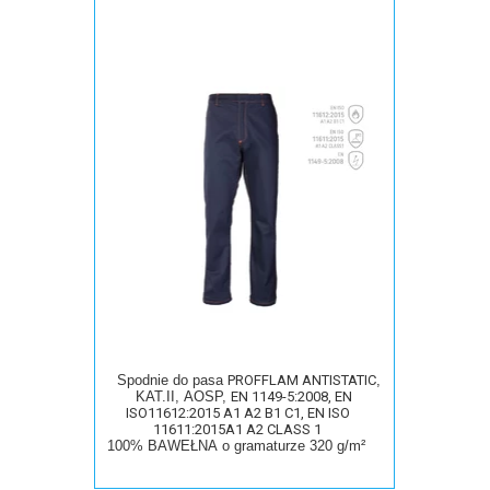
Spodnie do pasa
PROFFLAM ANTISTATIC
,
KAT.II, AOSP,
EN 1149-5:2008, EN
ISO11612:2015 A1 A2 B1 C1, EN ISO
11611:2015A1 A2 CLASS 1
100% BAWEŁNA
o
gramaturze 320 g/m²