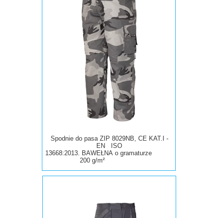
Spodnie do pasa ZIP 8029NB, CE KAT.I -
EN ISO
13668:2013.
BAWEŁNA
o
gramaturze
200 g/m²